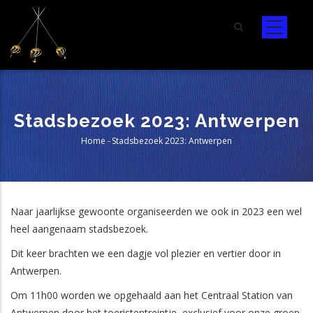
Skip
to
main
content
Stadsbezoek 2023: Antwerpen
Home
-
Stadsbezoek 2023: Antwerpen
Breadcrumb
Naar jaarlijkse gewoonte organiseerden we ook in 2023 een wel
heel aangenaam stadsbezoek.
Dit keer brachten we een dagje vol plezier en vertier door in
Antwerpen.
Om 11h00 worden we opgehaald aan het Centraal Station van
Antwerpen door het toeristentreintje, exclusief voor onze groep,